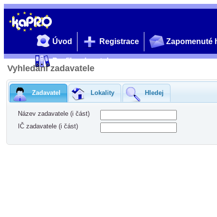
Úvod
Registrace
Zapomenuté 
Profil zadavatele
Vyhledání zadavatele
Zadavatel
Lokality
Hledej
Název zadavatele (i část)
IČ zadavatele (i část)