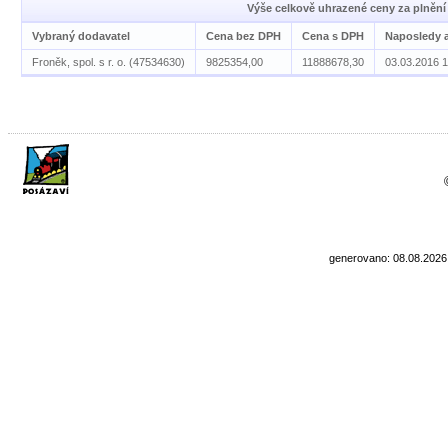
Výše celkově uhrazené ceny za plnění
Vybraný dodavatel
Cena bez DPH
Cena s DPH
Naposledy 
Froněk, spol. s r. o. (47534630)
9825354,00
11888678,30
03.03.2016 1
generovano: 08.08.2026