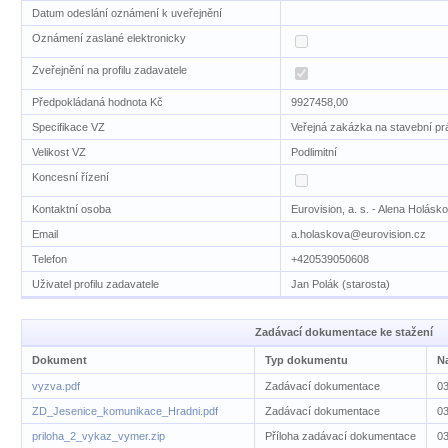
Datum odeslání oznámení k uveřejnění
Oznámení zaslané elektronicky
Zveřejnění na profilu zadavatele
Předpokládaná hodnota Kč
9927458,00
Specifikace VZ
Veřejná zakázka na stavební pr
Velikost VZ
Podlimitní
Koncesní řízení
Kontaktní osoba
Eurovision, a. s. - Alena Holásk
Email
a.holaskova@eurovision.cz
Telefon
+420539050608
Uživatel profilu zadavatele
Jan Polák (starosta)
Zadávací dokumentace ke stažení
Dokument
Typ dokumentu
N
vyzva.pdf
Zadávací dokumentace
03
ZD_Jesenice_komunikace_Hradni.pdf
Zadávací dokumentace
03
priloha_2_vykaz_vymer.zip
Příloha zadávací dokumentace
03