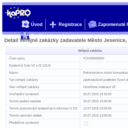
Úvod
Registrace
Zapomenuté 
Profil zadavatele
Detail veřejné zakázky zadavatele Město Jesenice,
Veřejná zakázka
Číslo spisu
P15V00000004
Evidenční číslo VZ v IS VZUS
Název
Rekonstrukce místní komunikace
Typ veřejné zakázky
zjednodušené podlimitní řízení 
Stav veřejné zakázky
Ukončena realizace VZ
Uveřejnění oznámení
03.07.2015 14:33:03
Termín podání nabídek
20.07.2015 13:00:00
Termín poskytování dodatečných informací k ZD
13.07.2015 23:59:00
Termín otevírání obálek
20.07.2015 13:00:00
Předběžné oznámení