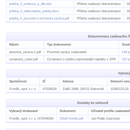
priloha_3_smlouva_o_dilo.doc
Příloha zadávací dokumentace
03
priloha_4_editovatelne_prilohy.docx
Příloha zadávací dokumentace
03
priloha_5_pruvodni a technicka zpráva.pdf
Příloha zadávací dokumentace
03
Dokumentace zadávacího ří
Název
Typ dokumentu
Soub
pisemna_zprava-1.pdf
Písemné zprávy zadavatele
146.p
oznameni_vyber.pdf
Oznámení o výběru nejvhodnější nabídky v ZPR
137.p
Vybraný
Společnost
IČ
Adresa
Smluvní cen
Froněk, spol. s r. o.
47534630
Zátiší 2488, 269 01 Rakovník
10382133,30
Dodatky ke smlouvě
Vybraný dodavatel
Dokument
Uživatel profilu zadavatel
Froněk, spol. s r. o. (47534630)
DSoD fronek.pdf
Jan Polák (starosta)